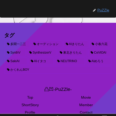
PuZZle
タグ
多聞一二三
オーディション
AIきりたん
小春六花
SynthV
SynthesizerV
東北きりたん
CeVIOAI
SakiAI
AIイタコ
NEUTRINO
AIめろう
かくれんBOY
凸凹-PuZZle-
Top
Movie
ShortStory
Member
Profile
Contact