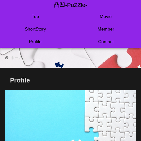
凸凹-PuZZle-
Top
Movie
ShortStory
Member
Profile
Contact
ホーム
Profile