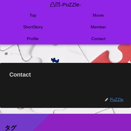
凸凹-PuZZle-
Top
Movie
ShortStory
Member
Profile
Contact
ホーム
Contact
PuZZle
タグ