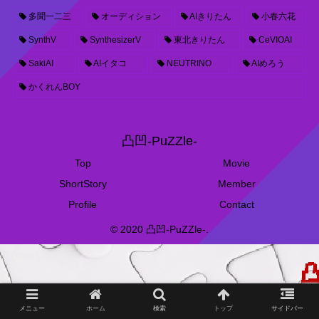
多聞一二三
オーディション
AIきりたん
小春六花
SynthV
SynthesizerV
東北きりたん
CeVIOAI
SakiAI
AIイタコ
NEUTRINO
AIめろう
かくれんBOY
凸凹-PuZZle-
Top
Movie
ShortStory
Member
Profile
Contact
© 2020 凸凹-PuZZle-.
メニュー
ホーム
検索
トップ
サイドバー