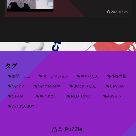
2020.07.23
タグ
多聞一二三
オーディション
AIきりたん
小春六花
SynthV
SynthesizerV
東北きりたん
CeVIOAI
SakiAI
AIイタコ
NEUTRINO
AIめろう
かくれんBOY
凸凹-PuZZle-