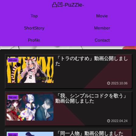
凸凹-PuZZle-
Top
Movie
ShortStory
Member
Profile
Contact
「トラのむすめ」動画公開しまし
Movie
た
2023.10.06
「我、シンプルにコドクを歌う」
Movie
動画公開しました
2022.04.24
「同一人物」動画公開しました
Movie